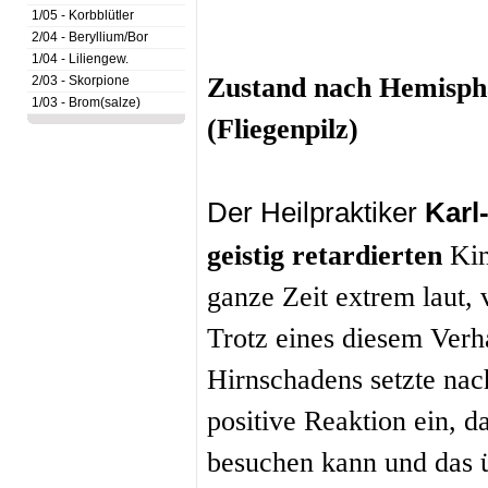
1/05 - Korbblütler
2/04 - Beryllium/Bor
1/04 - Liliengew.
Zustand nach Hemisph
2/03 - Skorpione
1/03 - Brom(salze)
(Fliegenpilz)
Der Heilpraktiker
Karl
geistig retardierten
Ki
ganze Zeit extrem laut, 
Trotz eines diesem Verh
Hirnschadens setzte nac
positive Reaktion ein, d
besuchen kann und das ü