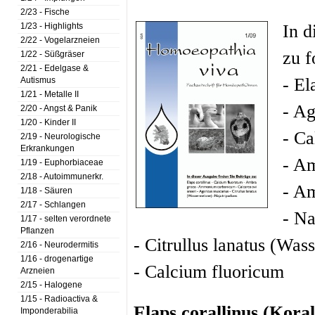
2/23 - Fische
In d
1/23 - Highlights
2/22 - Vogelarzneien
zu f
1/22 - Süßgräser
2/21 - Edelgase &
-
El
Autismus
1/21 - Metalle II
-
Ag
2/20 - Angst & Panik
1/20 - Kinder II
-
Ca
2/19 - Neurologische
Erkrankungen
-
Am
1/19 - Euphorbiaceae
2/18 - Autoimmunerkr.
-
Am
1/18 - Säuren
2/17 - Schlangen
- Na
1/17 - selten verordnete
Pflanzen
- Citrullus lanatus
(Wass
2/16 - Neurodermitis
1/16 - drogenartige
-
Calcium fluoricum
Arzneien
2/15 - Halogene
1/15 - Radioactiva &
Elaps corallinus (Kora
Imponderabilia