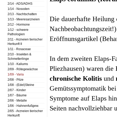
2/14 - ADS/ADHS
1/14 - Nosoden
2/13 - Nachtschatten
Die dauerhafte Heilung
1/13 - Meeresarzneien
2/12 - Hormone
Nachbeobachtungszeit!)
1/12 - schwere
Pathologien
Eröffnunsgartikel (Beha
2/11 - Arzneien tierischer
Herkunft II
1/11 - Rosaceae
2/10 - Insekten &
In dem zweiten Elaps-Fa
Schmetterlinge
1/10 - Kaliums
Pliezhausen) waren die 
2/09 - Rötegewächse
1/09 - Varia
chronische Kolitis
und
2/08 - Pilze
1/08 - (Edel)Steine
Gemütssymptomatik bei 
2/07 - Kinder
1/07 - Bäume
Symptome auf Elaps hin
2/06 - Metalle
1/06 - Hahnenfußgew.
Seiten nachvollziehbar 
2/05 - Arzneien tierischer
Herkunft