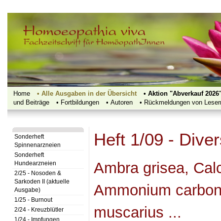
Home
• Alle Ausgaben in der Übersicht
• Aktion "Abverkauf 2026
und Beiträge
•‍‍ Fortbildungen
• Autoren
• Rückmeldungen von Leser
Heft 1/09 - Dive
Sonderheft
Spinnenarzneien
Sonderheft
Ambra grisea, Calc
Hundearzneien
2/25 - Nosoden &
Sarkoden II (aktuelle
Ammonium carbonic
Ausgabe)
1/25 - Burnout
muscarius ...
2/24 - Kreuzblütler
1/24 - Impfungen